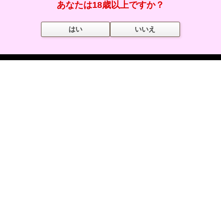
あなたは18歳以上ですか？
女の子を探す
はい
いいえ
会員コンテンツ
特集･その他
お問合せ箱
あなたのお問合せがナイトナビのサービス向上に繋がります
お問い合わせ・ご意見・ご要望はこちら
・使い方でわからないことがあり詳しく聞きたい
・サイトの不具合がある
・サイトに対して意見、要望がある
・この機能はもっとこうしたほうが使いやすい
・お店やキャストで不適切な表現がある
など、他にもご利用中のお困り事やご不明な点がありましたらお気軽
にお問合せ・ご相談ください。ナイトナビスタッフが誠心誠意ご対応
いたします。