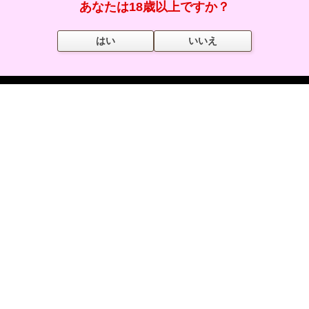
あなたは18歳以上ですか？
女の子を探す
はい
いいえ
会員コンテンツ
特集･その他
お問合せ箱
あなたのお問合せがナイトナビのサービス向上に繋がります
お問い合わせ・ご意見・ご要望はこちら
・使い方でわからないことがあり詳しく聞きたい
・サイトの不具合がある
・サイトに対して意見、要望がある
・この機能はもっとこうしたほうが使いやすい
・お店やキャストで不適切な表現がある
など、他にもご利用中のお困り事やご不明な点がありましたらお気軽
にお問合せ・ご相談ください。ナイトナビスタッフが誠心誠意ご対応
いたします。